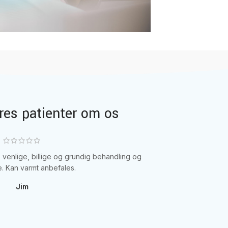
ores patienter om os
venlige, billige og grundig behandling og
Super godt arbe
. Kan varmt anbefales.
Jim