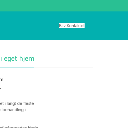
Bliv Kontaktet
i eget hjem
re
,
t i langt de fleste
e behandling i
 af pårørendes hjælp