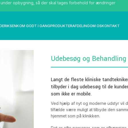
. under opbygning, så der skal tages forbehold for ændringer
DERIKSEN
KOM GODT I GANG
PRODUKTER
AFDELING
OM OS
KONTAKT
Udebesøg og Behandling 
Langt de fleste kliniske tandteknike
tilbyder i dag udebesøg til de kunder
som ikke er mobile.
Ved hjælp af nyt og moderne udstyr vil de
tilfælde være muligt at tilbyde den samm
hjemmet som på klinikken.
Det er ofte personer, som er afhængige